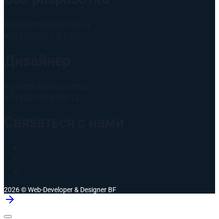
d@best-freelancer.ru
+7(985)987-21-23
Дизайнер
k@best-freelancer.ru
+7(926)706-35-12
Связаться с нами
2026 © Web-Developer & Designer BF